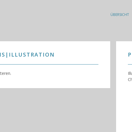
ÜBERSICHT
NS|ILLUSTRATION
P
teren.
Il
Ch