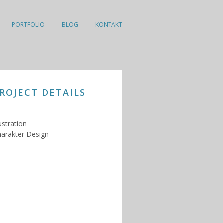
PORTFOLIO
BLOG
KONTAKT
ROJECT DETAILS
lustration
arakter Design