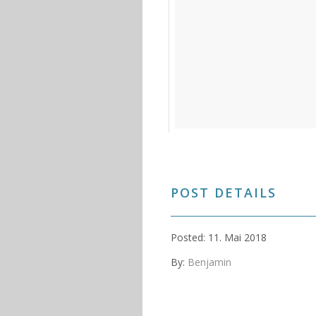
Complete Summary of my entri
#type #design #ae #aescripts
#3d #loop #aftereffects #illustr
#cinema4D #lettering #animate
POST DETAILS
#36daysoftype #36day_all
Ein Beitrag geteilt von
Ben St
Posted: 11. Mai 2018
By:
Benjamin