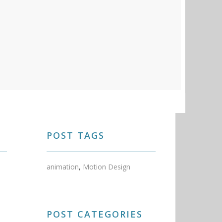
es for the @36daysoftype Challenge #daily #typography
 #alphabet #design #motiongraphics #motiondesign#2d
ator #adobe #animation #illustration #cartoon #clip #gif
dtype #character #designspiration #creative #dribbble
POST TAGS
(@sterzenbach.design) am
Mai 11, 2018 um 3:01 PDT
animation
,
Motion Design
POST CATEGORIES